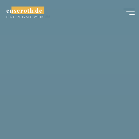
Zum
enseroth.de
Inhalt
EINE PRIVATE WEBSITE
springen