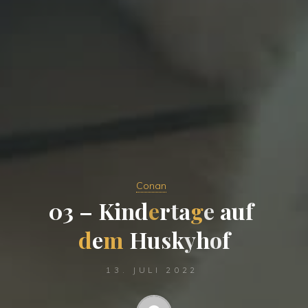
Conan
0
3
–
K
i
n
d
e
r
t
a
g
e
a
u
f
d
e
m
H
u
s
k
y
h
o
f
13. JULI 2022