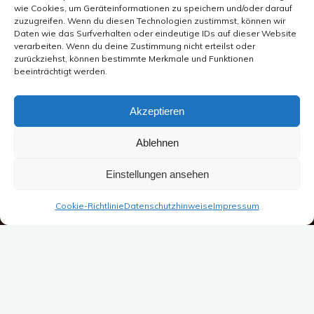
wie Cookies, um Geräteinformationen zu speichern und/oder darauf
zuzugreifen. Wenn du diesen Technologien zustimmst, können wir
Daten wie das Surfverhalten oder eindeutige IDs auf dieser Website
verarbeiten. Wenn du deine Zustimmung nicht erteilst oder
zurückziehst, können bestimmte Merkmale und Funktionen
beeinträchtigt werden.
Akzeptieren
Ablehnen
Einstellungen ansehen
Cookie-Richtlinie
Datenschutzhinweise
Impressum
Start
Conan
In den ersten Wochen werden die Welpen ja für ihr späteres
Leben entscheidend geprägt. Auch auf dem Huskyhof in
Ruhlkirchen bekommen sie allerlei Umwelteinflüsse mit.
Angefangen von unterschiedlichen Bodenarten wie Parkett,