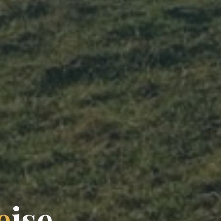
e
i
s
e