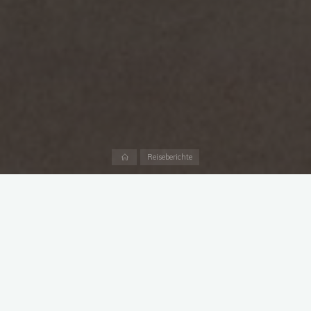
Start
Reiseberichte
Anfang Mai 2023 machten sich Conan und ich auf die lange
Reise nach Göteborg. Uns hatte Polestar eingeladen zu einem
„Community-Trip“.
Also packten wir unsere sieben Sachen und fuhren auf der
ersten Etappe bis nach Handewitt, um dort zu übernachten
und am nächsten Morgen mit den anderen Teilnehmern des
Trips gemeinsam die Reise zu beginnen.