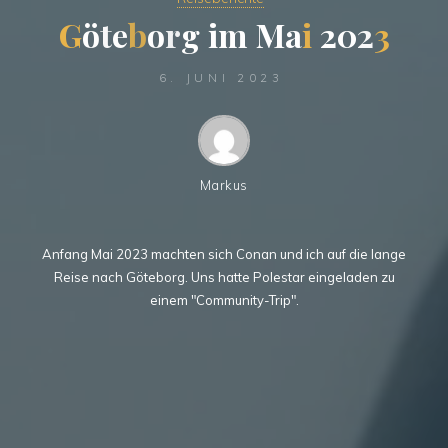
G
ö
t
e
b
o
r
g
i
m
M
a
i
2
0
2
3
6. JUNI 2023
Markus
Anfang Mai 2023 machten sich Conan und ich auf die lange
Reise nach Göteborg. Uns hatte Polestar eingeladen zu
einem "Community-Trip".