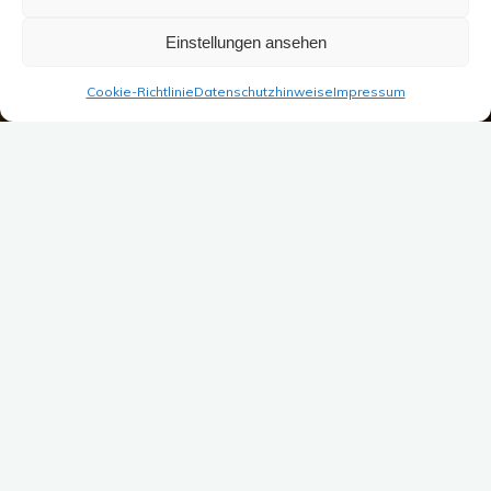
Einstellungen ansehen
Cookie-Richtlinie
Datenschutzhinweise
Impressum
Start
Reiseberichte
Segeltörn in Kroatien 2015
Markus
10. Oktober 2015