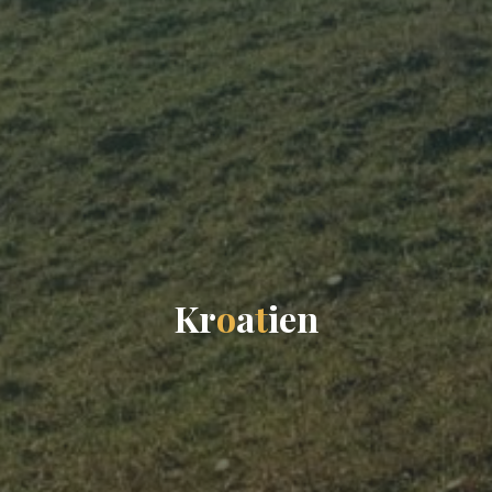
K
r
o
a
t
i
e
n