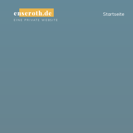
Zum
enseroth.de
Inhalt
Startseite
springen
EINE PRIVATE WEBSITE